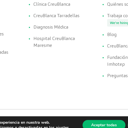
Clínica CreuBlanca
Quiénes 
CreuBlanca Tarradellas
Trabaja c
We're hirin
Diagnosis Médica
es
Blog
Hospital CreuBlanca
Maresme
CreuBlanc
adas
Fundación
Imhotep
Preguntas
experiencia en nuestra web.
Aceptar todas
lizamos o desactivarlas en los
ajustes
.