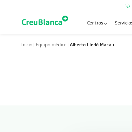
Saltar al contenido
Centros
Servicio
Clínica CreuBlanc
Esp
Inicio
|
Equipo médico
|
Alberto Lledó Macau
CreuBlanca Tarra
Pru
Diagnosis Médic
Che
Hospital CreuBl
Uni
Centros Aragón