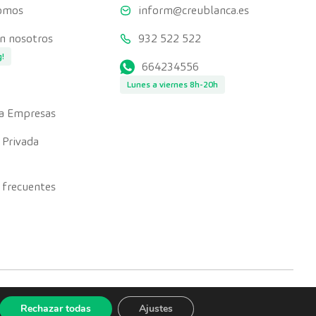
somos
inform@creublanca.es
on nosotros
932 522 522
g!
664234556
Lunes a viernes 8h-20h
a Empresas
 Privada
 frecuentes
Rechazar todas
Ajustes