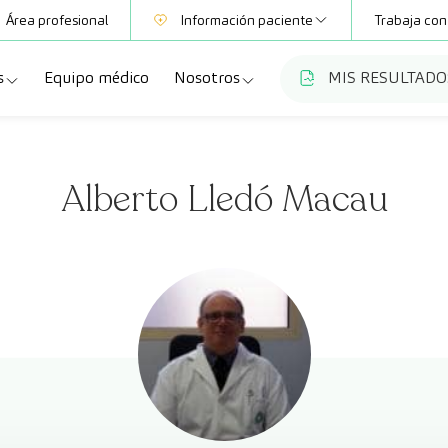
Área profesional
Información paciente
Trabaja con
s
Equipo médico
Nosotros
MIS RESULTADO
Mutuas
Información pruebas
a
ecialidades
Quiénes somos
Club CreuBlanca
Alberto Lledó Macau
dellas
ebas diagnósticas
Trabaja con nosotros
a
queos y revisiones médicas
Blog
anca Maresme
dades especializadas
CreuBlanca Empresas
Fundación Privada Imhotep
Preguntas frecuentes