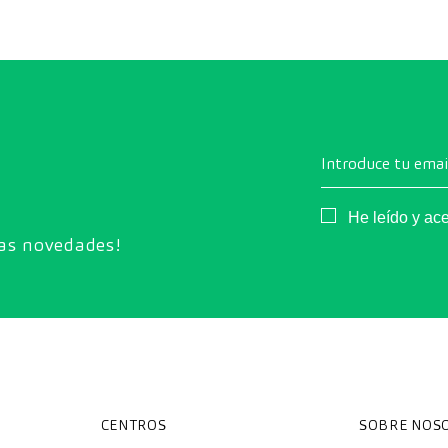
adaptarse a la vuelta de la rutina del sueño de la
manera más saludable.
Introduce tu emai
Consentimiento
He leído y ac
ras novedades!
CENTROS
SOBRE NOS