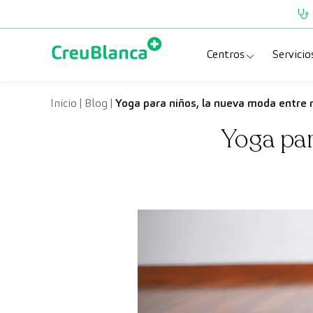
Saltar al contenido
Centros
Servicio
Clínica CreuBlanc
Esp
Inicio
|
Blog
|
Yoga para niños, la nueva moda entr
Yoga pa
CreuBlanca Tarra
Pru
Diagnosis Médic
Che
Hospital CreuBl
Uni
Centros Aragón