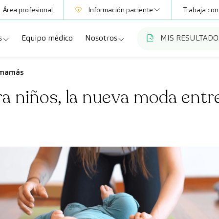
Área profesional
Información paciente
Trabaja con
s
Equipo médico
Nosotros
MIS RESULTADO
Mutuas
Información pruebas
a
ecialidades
Quiénes somos
e mamás
Club CreuBlanca
ra niños, la nueva moda ent
dellas
ebas diagnósticas
Trabaja con nosotros
a
queos y revisiones médicas
Blog
anca Maresme
dades especializadas
CreuBlanca Empresas
Fundación Privada Imhotep
Preguntas frecuentes