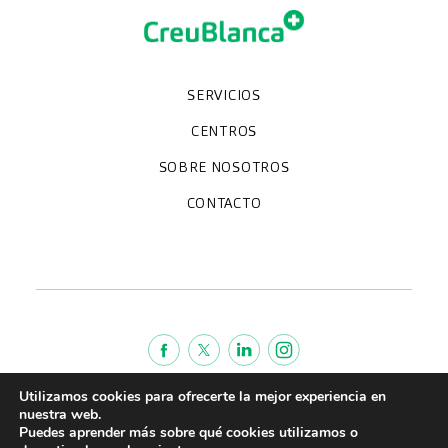
SERVICIOS
Chequeos y revisiones médicas
Diagnóstico por la imagen
Unidades especializadas
Especialidades
CENTROS
Hospital CreuBlanca Maresme
CreuBlanca Tarradellas
SOBRE NOSOTROS
Clínica CreuBlanca
Diagnosis Médica
Trabaja con nosotros
Fundación Privada Imhotep
CreuBlanca Empresas
Preguntas frecuentes
Quiénes somos
CONTACTO
Blog
We're hiring!
664234556
inform@creublanca.es
932 522 522
Lunes a viernes 8h-20h
Utilizamos cookies para ofrecerte la mejor experiencia en
Política de cookies
nuestra web.
Aviso legal
Puedes aprender más sobre qué cookies utilizamos o