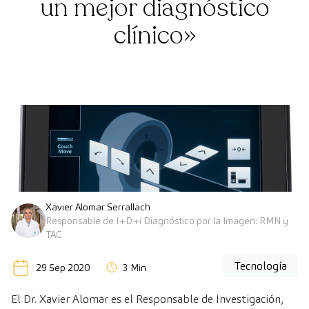
un mejor diagnóstico
clínico»
Xavier Alomar Serrallach
Responsable de I+D+i Diagnóstico por la Imagen: RMN y
TAC
Tecnología
29 Sep 2020
3 Min
El
Dr. Xavier Alomar
es el Responsable de Investigación,