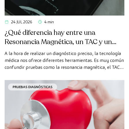
24 JUL 2026
4 min
¿Qué diferencia hay entre una
Resonancia Magnética, un TAC y un
PET-TAC?
A la hora de realizar un diagnóstico preciso, la tecnología
médica nos ofrece diferentes herramientas. Es muy común
confundir pruebas como la resonancia magnética, el TAC y
el PET-TAC, ya que todas ellas permiten ver el interior del
cuerpo humano. Sin embargo, utilizan tecnologías
PRUEBAS DIAGNÓSTICAS
totalmente distintas y se pautan para objetivos
diferentes.