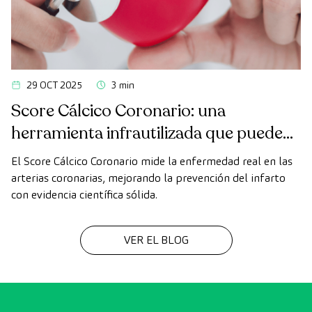
29 OCT 2025
3 min
Score Cálcico Coronario: una
herramienta infrautilizada que puede
cambiar nuestra forma de prevenir el
El Score Cálcico Coronario mide la enfermedad real en las
infarto
arterias coronarias, mejorando la prevención del infarto
con evidencia científica sólida.
VER EL BLOG