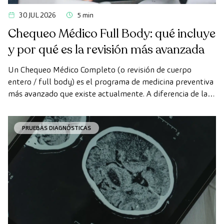
30 JUL 2026
5 min
Chequeo Médico Full Body: qué incluye
y por qué es la revisión más avanzada
Un Chequeo Médico Completo (o revisión de cuerpo
entero / full body) es el programa de medicina preventiva
más avanzado que existe actualmente. A diferencia de las
revisiones convencionales, este chequeo utiliza la
tecnología de diagnóstico por la imagen de última
PRUEBAS DIAGNÓSTICAS
generación para evaluar de forma exhaustiva el estado de
los órganos vitales, el sistema vascular y el cerebro antes
de que aparezcan los primeros síntomas.