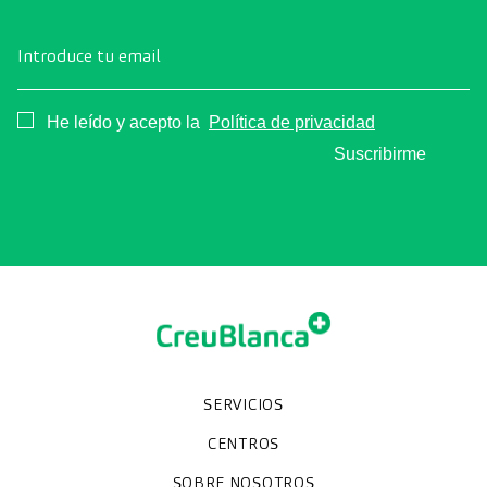
Introduce tu email
Consentimiento
He leído y acepto la
Política de privacidad
Suscribirme
SERVICIOS
Chequeos y revisiones médicas
Diagnóstico por la imagen
Unidades especializadas
Especialidades
CENTROS
Hospital CreuBlanca Maresme
CreuBlanca Tarradellas
SOBRE NOSOTROS
Clínica CreuBlanca
Diagnosis Médica