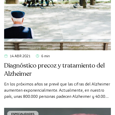
14 ABR 2021
6 min
Diagnóstico precoz y tratamiento del
Alzheimer
En los próximos años se prevé que las cifras del Alzheimer
aumenten exponencialmente. Actualmente, en nuestro
país, unas 800.000 personas padecen Alzheimer y 40.000
nuevos casos se diagnostican anualmente. Así lo anuncia la
Sociedad Española de Neurología en su último informe de
ESPECIALIDADES
2020. En 2015 había alrededor de 47 millones de personas