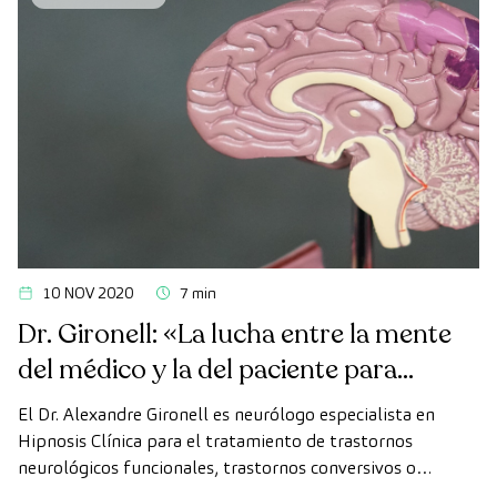
con demencia en […]
10 NOV 2020
7 min
Dr. Gironell: «La lucha entre la mente
del médico y la del paciente para
vencer el trastorno es apasionante”
El Dr. Alexandre Gironell es neurólogo especialista en
Hipnosis Clínica para el tratamiento de trastornos
neurológicos funcionales, trastornos conversivos o
histeria. Esta enfermedad representa alrededor del 1 al