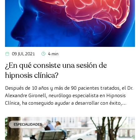
09 JUL 2021
4 min
¿En qué consiste una sesión de
hipnosis clínica?
Después de 10 años y más de 90 pacientes tratados, el Dr.
Alexandre Gironell, neurólogo especialista en Hipnosis
Clínica, ha conseguido ayudar a desarrollar con éxito,
conjuntamente con su equipo médico, una terapia basada
en la Hipnosis Clínica para tratar trastornos neurológicos
ESPECIALIDADES
funcionales, también conocidos como trastornos
conversivos. Dr. Gironell, ¿a qué nos referimos cuando […]