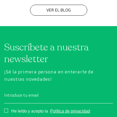
5% de las consultas neurológicas y el 75% de las personas
VER EL BLOG
que la sufren son mujeres. Después de 10 años y más de
90 pacientes tratados, el […]
Suscríbete a nuestra
newsletter
¡Sé la primera persona en enterarte de
nuestras novedades!
Introduce tu email
Consentimiento
He leído y acepto la
Política de privacidad