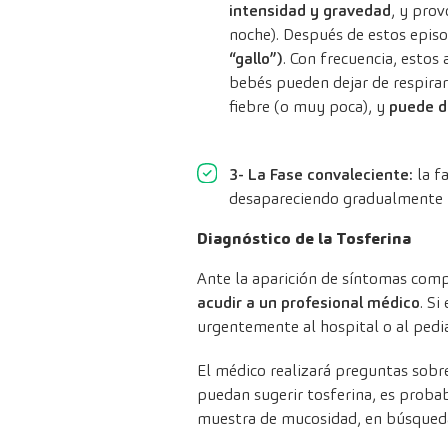
intensidad y gravedad
, y pro
noche). Después de estos epis
“gallo”)
. Con frecuencia, estos
bebés pueden dejar de respirar
fiebre (o muy poca), y
puede d
3- La Fase convaleciente:
la f
desapareciendo gradualmente y 
Diagnóstico de la Tosferina
Ante la aparición de síntomas comp
acudir a un profesional médico
. Si
urgentemente al hospital o al pedi
El médico realizará preguntas sobre
puedan sugerir tosferina, es probab
muestra de mucosidad, en búsqueda 