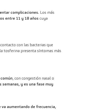
sentar complicaciones.
Los más
ños entre 11 y 18 años
cuya
 contacto con las bacterias que
, la tosferina presenta síntomas más
o común
, con congestión nasal o
s semanas, y es una fase muy
e va
aumentando de frecuencia,