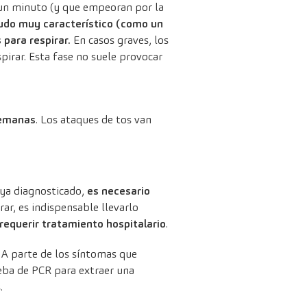
un minuto (y que empeoran por la
agudo muy
característico (como un
s para respirar.
En casos graves, los
spirar. Esta fase no suele provocar
semanas
. Los ataques de tos van
 ya diagnosticado,
es necesario
rar, es indispensable llevarlo
equerir tratamiento hospitalario
.
. A parte de los síntomas que
ueba de PCR para extraer una
.