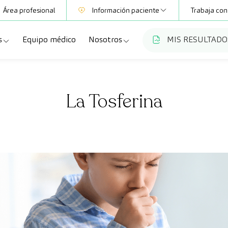
Área profesional
Información paciente
Trabaja con
s
Equipo médico
Nosotros
MIS RESULTADO
Mutuas
Información pruebas
a
ecialidades
Quiénes somos
Club CreuBlanca
La Tosferina
dellas
ebas diagnósticas
Trabaja con nosotros
a
queos y revisiones médicas
Blog
anca Maresme
dades especializadas
CreuBlanca Empresas
Fundación Privada Imhotep
Preguntas frecuentes