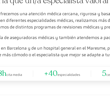
ría que un/a especialista valora
ofrecemos una atención médica cercana, rigurosa y bas
s en diferentes especialidades médicas, realizamos más 
mos de distintos programas de revisiones médicas y pr
a de aseguradoras médicas y también atendemos a paci
en Barcelona y de un hospital general en el Maresme, pa
e más cómodo o el especialista que mejor se adapte a tu
8h
+40
5
cita media
especialidades
ce