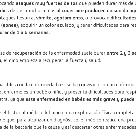
vocando
ataques muy fuertes de tos
que pueden durar más de 
odios de tos, muchos niños
al coger aire producen un sonido 
 ataques llevan al
vómito
,
agotamiento
, o provocan
dificultade
 (
apnea
), adquirir un color azulado, y tener dificultades para re
urar de 1 a 6 semanas.
ase de
recuperación
de la enfermedad suele durar
entre 2 y 3 
el niño empieza a recuperar la fuerza y salud.
atibles con la enfermedad o si se ha convivido con un enfermo
 el enfermo es un bebé o niño, y presenta dificultades para respi
atra, ya que
esta
enfermedad en bebés es más grave y puede r
 el historial médico del niño y una exploración física completa
le que, para alcanzar un diagnóstico, el médico realice una pr
de la bacteria que la causa y así descartar otras enfermedades