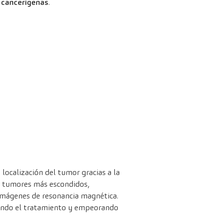
s cancerígenas
.
 localización del tumor gracias a la
s tumores más escondidos,
s imágenes de resonancia magnética.
sando el tratamiento y empeorando