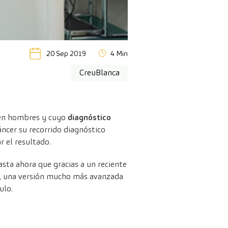
20 Sep 2019
4 Min
CreuBlanca
e en hombres y cuyo
diagnóstico
ncer su recorrido diagnóstico
 el resultado.
asta ahora que gracias a un reciente
, una versión mucho más avanzada
ulo.