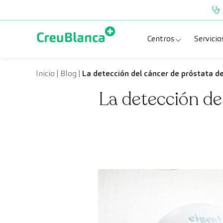
Saltar al contenido
Centros
Servicio
Clínica CreuBlanc
Esp
Inicio
|
Blog
|
La detección del cáncer de próstata de
La detección del
CreuBlanca Tarra
Pru
Diagnosis Médic
Che
Hospital CreuBl
Uni
Centros Aragón