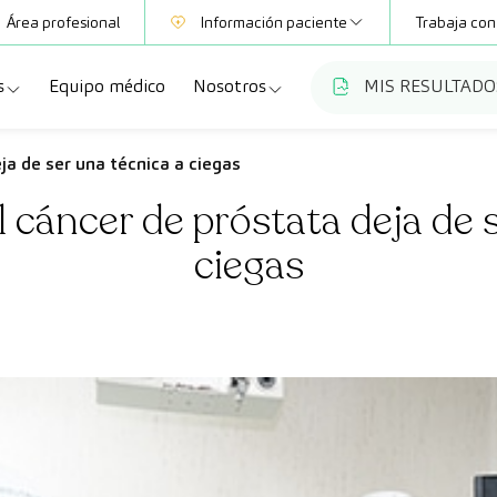
Área profesional
Información paciente
Trabaja con
s
Equipo médico
Nosotros
MIS RESULTADO
Mutuas
Información pruebas
a
ecialidades
Quiénes somos
ja de ser una técnica a ciegas
Club CreuBlanca
 cáncer de próstata deja de 
dellas
ebas diagnósticas
Trabaja con nosotros
ciegas
a
queos y revisiones médicas
Blog
anca Maresme
dades especializadas
CreuBlanca Empresas
Fundación Privada Imhotep
Preguntas frecuentes