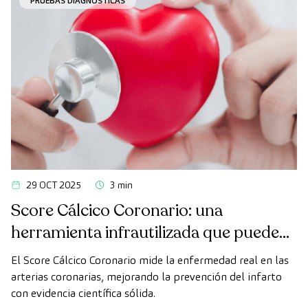
PRUEBAS DIAGNÓSTICAS
29 OCT 2025
3 min
Score Cálcico Coronario: una
herramienta infrautilizada que puede
cambiar nuestra forma de prevenir el
El Score Cálcico Coronario mide la enfermedad real en las
infarto
arterias coronarias, mejorando la prevención del infarto
con evidencia científica sólida.