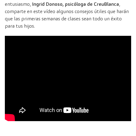
entusiasmo,
Ingrid Donoso
,
psicóloga de CreuBlanca
,
comparte en este vídeo algunos consejos útiles que harán
que las primeras semanas de clases sean todo un éxito
para tus hijos.