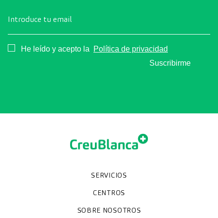
Introduce tu email
Consentimiento
He leído y acepto la
Política de privacidad
Suscribirme
SERVICIOS
Chequeos y revisiones médicas
Diagnóstico por la imagen
Unidades especializadas
Especialidades
CENTROS
Hospital CreuBlanca Maresme
CreuBlanca Tarradellas
SOBRE NOSOTROS
Clínica CreuBlanca
Diagnosis Médica