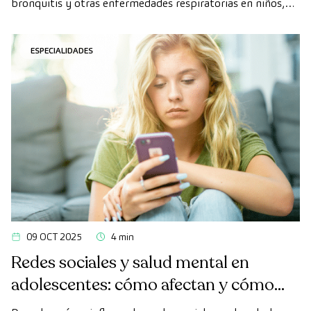
bronquitis y otras enfermedades respiratorias en niños,
eliminando el exceso de mucosidad y mejorando su
bienestar y descanso.
ESPECIALIDADES
09 OCT 2025
4 min
Redes sociales y salud mental en
adolescentes: cómo afectan y cómo
acompañar desde la familia