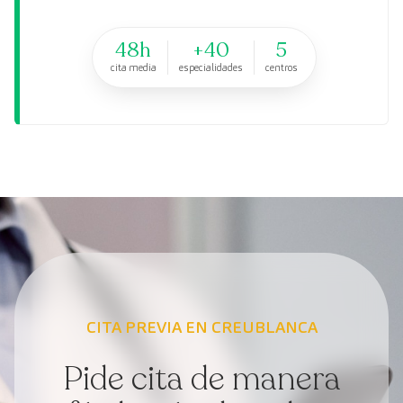
48h
+40
5
cita media
especialidades
centros
CITA PREVIA EN CREUBLANCA
Pide cita de manera