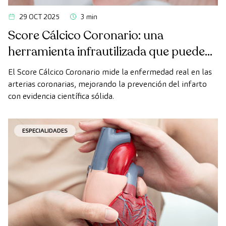
29 OCT 2025
3 min
Score Cálcico Coronario: una
herramienta infrautilizada que puede
cambiar nuestra forma de prevenir el
El Score Cálcico Coronario mide la enfermedad real en las
infarto
arterias coronarias, mejorando la prevención del infarto
con evidencia científica sólida.
ESPECIALIDADES