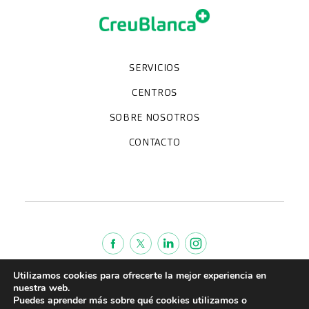
SERVICIOS
Chequeos y revisiones médicas
Diagnóstico por la imagen
Unidades especializadas
Especialidades
CENTROS
Hospital CreuBlanca Maresme
CreuBlanca Tarradellas
SOBRE NOSOTROS
Clínica CreuBlanca
Diagnosis Médica
Trabaja con nosotros
Fundación Privada Imhotep
CreuBlanca Empresas
Preguntas frecuentes
Quiénes somos
CONTACTO
Blog
We're hiring!
664234556
inform@creublanca.es
932 522 522
Lunes a viernes 8h-20h
Utilizamos cookies para ofrecerte la mejor experiencia en
Política de cookies
nuestra web.
Aviso legal
Puedes aprender más sobre qué cookies utilizamos o