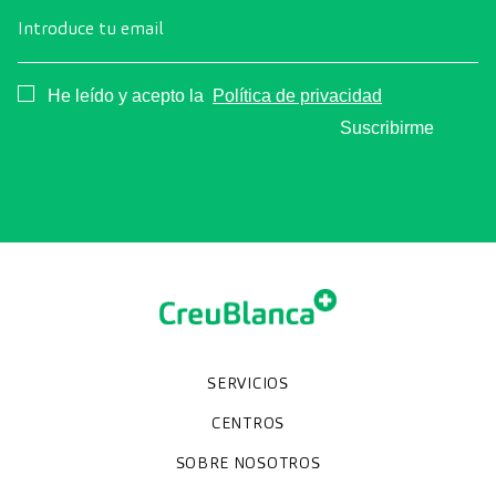
Introduce tu email
Consentimiento
He leído y acepto la
Política de privacidad
Suscribirme
SERVICIOS
Chequeos y revisiones médicas
Diagnóstico por la imagen
Unidades especializadas
Especialidades
CENTROS
Hospital CreuBlanca Maresme
CreuBlanca Tarradellas
SOBRE NOSOTROS
Clínica CreuBlanca
Diagnosis Médica