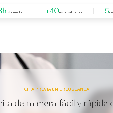
8h
+40
5
cita media
especialidades
ce
CITA PREVIA EN CREUBLANCA
cita de manera fácil y rápida 