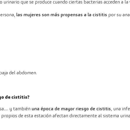
to urinario que se produce cuando ciertas bacterias acceden a la v
persona,
las mujeres son más propensas
a la cistitis
por su anat
 baja del abdomen.
o de cistitis?
losa… y también
una época de mayor riesgo de cistitis
, una inf
propios de esta estación afectan directamente al sistema urinar