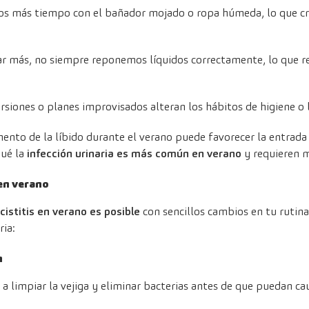
 más tiempo con el bañador mojado o ropa húmeda, lo que cre
r más, no siempre reponemos líquidos correctamente, lo que red
ursiones o planes improvisados alteran los hábitos de higiene o l
ento de la líbido durante el verano puede favorecer la entrada d
qué la
infección urinaria es más común en verano
y requieren m
 en verano
cistitis en verano es posible
con sencillos cambios en tu rutina
ria:
n
 limpiar la vejiga y eliminar bacterias antes de que puedan cau