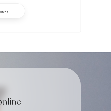
ntros
online