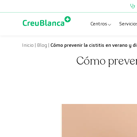
Saltar al contenido
Centros
Servicio
Clínica CreuBlanc
Esp
Inicio
|
Blog
|
Cómo prevenir la cistitis en verano y d
Cómo preveni
CreuBlanca Tarra
Pru
Diagnosis Médic
Che
Hospital CreuBl
Uni
Centros Aragón