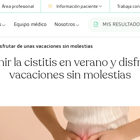
Área profesional
Información paciente
Trabaja con
s
Equipo médico
Nosotros
MIS RESULTADO
Mutuas
Información pruebas
a
ecialidades
Quiénes somos
isfrutar de unas vacaciones sin molestias
Club CreuBlanca
r la cistitis en verano y disf
dellas
ebas diagnósticas
Trabaja con nosotros
vacaciones sin molestias
a
queos y revisiones médicas
Blog
anca Maresme
dades especializadas
CreuBlanca Empresas
Fundación Privada Imhotep
Preguntas frecuentes