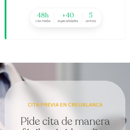
48h
+40
5
cita media
especialidades
centros
CITA PREVIA EN CREUBLANCA
Pide cita de manera