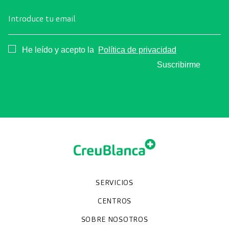
Introduce tu email
Consentimiento
He leído y acepto la
Política de privacidad
Suscribirme
SERVICIOS
Chequeos y revisiones médicas
Diagnóstico por la imagen
Unidades especializadas
Especialidades
CENTROS
Hospital CreuBlanca Maresme
CreuBlanca Tarradellas
SOBRE NOSOTROS
Clínica CreuBlanca
Diagnosis Médica