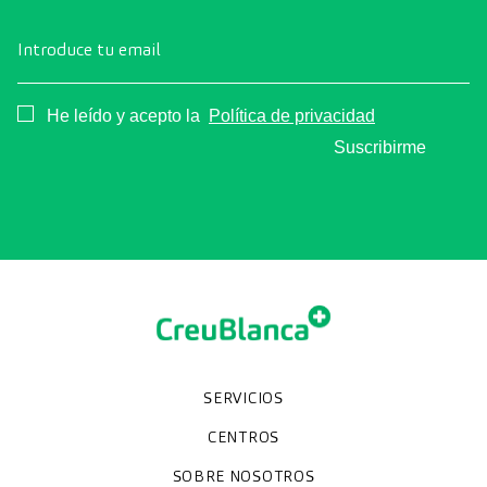
Introduce tu email
Consentimiento
He leído y acepto la
Política de privacidad
Suscribirme
SERVICIOS
Chequeos y revisiones médicas
Diagnóstico por la imagen
Unidades especializadas
Especialidades
CENTROS
Hospital CreuBlanca Maresme
CreuBlanca Tarradellas
SOBRE NOSOTROS
Clínica CreuBlanca
Diagnosis Médica