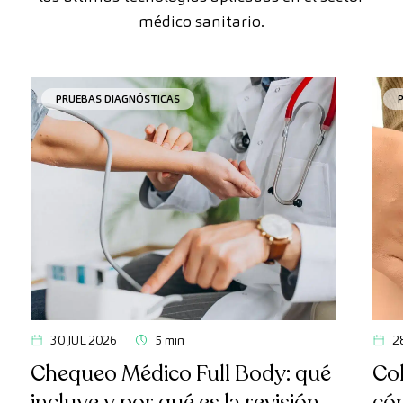
médico sanitario.
PRUEBAS DIAGNÓSTICAS
30 JUL 2026
5 min
2
Chequeo Médico Full Body: qué
Col
incluye y por qué es la revisión
có