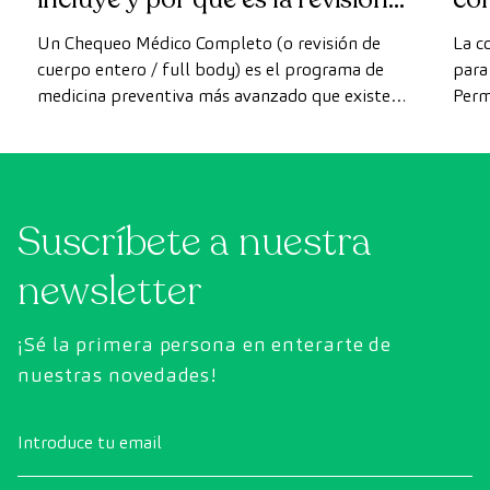
más avanzada
Un Chequeo Médico Completo (o revisión de
La c
cuerpo entero / full body) es el programa de
para 
medicina preventiva más avanzado que existe
Perm
actualmente. A diferencia de las revisiones
como
convencionales, este chequeo utiliza la
intes
tecnología de diagnóstico por la imagen de
última generación para evaluar de forma
Suscríbete a nuestra
exhaustiva el estado de los órganos vitales, el
sistema vascular y el cerebro antes de que
newsletter
aparezcan los primeros síntomas.
¡Sé la primera persona en enterarte de
nuestras novedades!
Introduce tu email