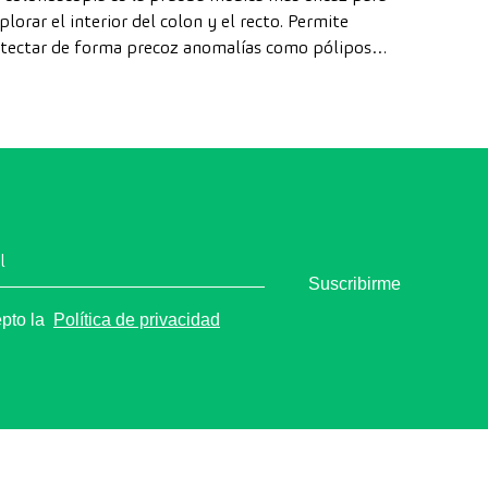
plorar el interior del colon y el recto. Permite
tectar de forma precoz anomalías como pólipos,
agnosticar enfermedades intestinales y prevenir el
ncer de colon.
l
Suscribirme
epto la
Política de privacidad