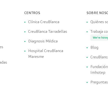
CENTROS
SOBRE NOS
Clínica CreuBlanca
Quiénes 
CreuBlanca Tarradellas
Trabaja c
We're hirin
Diagnosis Médica
es
Blog
Hospital CreuBlanca
Maresme
CreuBlanc
adas
Fundación
Imhotep
Preguntas