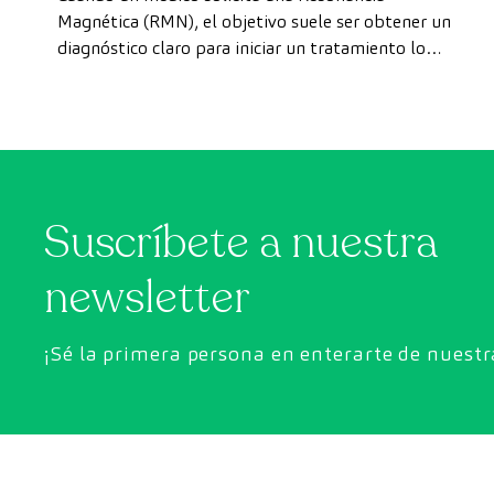
forma rápida como paciente
Magnética (RMN), el objetivo suele ser obtener un
diagnóstico claro para iniciar un tratamiento lo
privado
antes posible. Sin embargo, en ocasiones, los plazos
de espera para conseguir una cita pueden demorarse
más de lo deseado.
Suscríbete a nuestra
newsletter
¡Sé la primera persona en enterarte de nuest