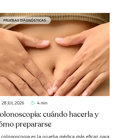
PRUEBAS DIAGNÓSTICAS
28 JUL 2026
4 min
olonoscopia: cuándo hacerla y
ómo prepararse
 colonoscopia es la prueba médica más eficaz para