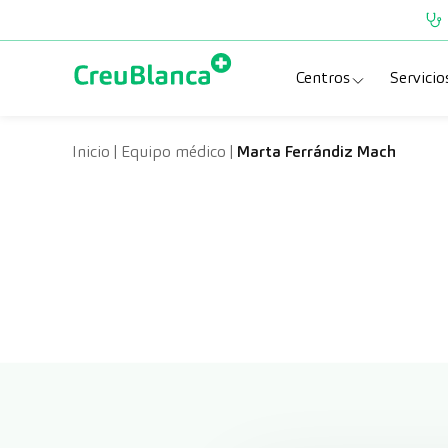
Saltar al contenido
Centros
Servicio
Clínica CreuBlanc
Esp
Inicio
|
Equipo médico
|
Marta Ferrándiz Mach
CreuBlanca Tarra
Pru
Diagnosis Médic
Che
Hospital CreuBl
Uni
Centros Aragón