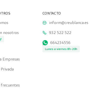
OTROS
CONTACTO
somos
inform@creublanca.es
on nosotros
932 522 522
g!
664234556
Lunes a viernes 8h-20h
a Empresas
 Privada
 frecuentes