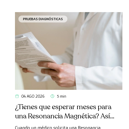
PRUEBAS DIAGNÓSTICAS
04 AGO 2026
5 min
¿Tienes que esperar meses para
una Resonancia Magnética? Así
puedes realizarte la prueba de
Cuando un médico solicita una Resonancia