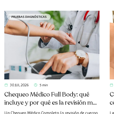
PRUEBAS DIAGNÓSTICAS
30 JUL 2026
5 min
Chequeo Médico Full Body: qué
C
incluye y por qué es la revisión más
c
avanzada
Un Chequeo Médico Completo (o revisión de cuerpo
La