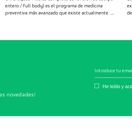
entero / full body) es el programa de medicina
ex
preventiva más avanzado que existe actualmente. A
de
diferencia de las revisiones convencionales, este
di
chequeo utiliza la tecnología de diagnóstico por la
cá
imagen de última generación para evaluar de forma
exhaustiva el estado de los órganos vitales, el
sistema vascular y el cerebro antes de que
aparezcan los primeros síntomas.
Introduce tu emai
Consentimiento
He leído y ac
ras novedades!