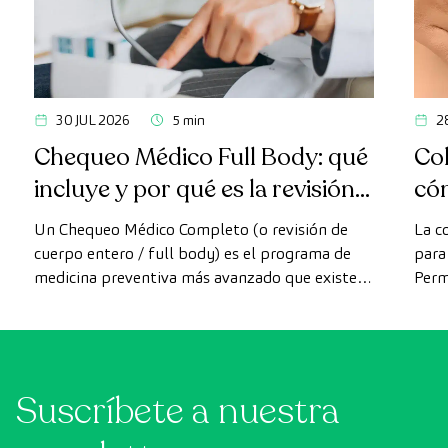
30 JUL 2026
5 min
2
Chequeo Médico Full Body: qué
Col
incluye y por qué es la revisión
có
más avanzada
Un Chequeo Médico Completo (o revisión de
La c
cuerpo entero / full body) es el programa de
para 
medicina preventiva más avanzado que existe
Perm
actualmente. A diferencia de las revisiones
como
convencionales, este chequeo utiliza la
intes
tecnología de diagnóstico por la imagen de
última generación para evaluar de forma
Suscríbete a nuestra
exhaustiva el estado de los órganos vitales, el
sistema vascular y el cerebro antes de que
aparezcan los primeros síntomas.