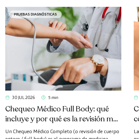
PRUEBAS DIAGNÓSTICAS
30 JUL 2026
5 min
Chequeo Médico Full Body: qué
C
incluye y por qué es la revisión más
c
avanzada
Un Chequeo Médico Completo (o revisión de cuerpo
La
entero / full body) es el programa de medicina
ex