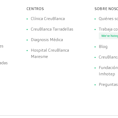
CENTROS
SOBRE NOS
Clínica CreuBlanca
Quiénes 
CreuBlanca Tarradellas
Trabaja c
We're hirin
Diagnosis Médica
es
Blog
Hospital CreuBlanca
Maresme
CreuBlanc
adas
Fundación
Imhotep
Preguntas