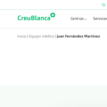
Saltar al contenido
Centros
Servicio
Clínica CreuBlanc
Esp
Inicio
|
Equipo médico
|
Juan Fernández Martínez
CreuBlanca Tarra
Pru
Diagnosis Médic
Che
Hospital CreuBl
Uni
Centros Aragón