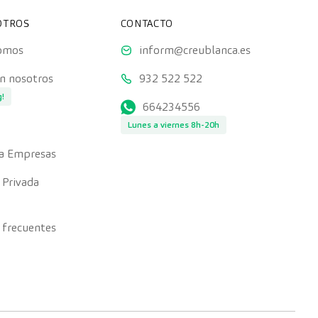
OTROS
CONTACTO
somos
inform@creublanca.es
on nosotros
932 522 522
g!
664234556
Lunes a viernes 8h-20h
a Empresas
 Privada
 frecuentes