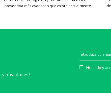
preventiva más avanzado que existe actualmente. A
de
diferencia de las revisiones convencionales, este
di
chequeo utiliza la tecnología de diagnóstico por la
cá
imagen de última generación para evaluar de forma
exhaustiva el estado de los órganos vitales, el
sistema vascular y el cerebro antes de que
aparezcan los primeros síntomas.
Introduce tu emai
Consentimiento
He leído y ac
ras novedades!