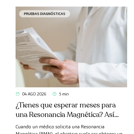
PRUEBAS DIAGNÓSTICAS
04 AGO 2026
5 min
¿Tienes que esperar meses para
una Resonancia Magnética? Así
puedes realizarte la prueba de
Cuando un médico solicita una Resonancia
forma rápida como paciente
Magnética (RMN), el objetivo suele ser obtener un