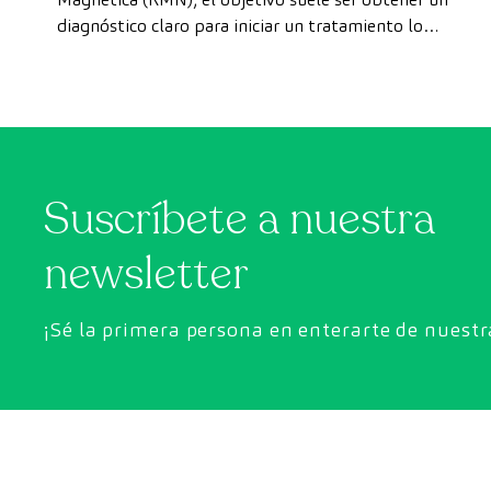
diagnóstico claro para iniciar un tratamiento lo
privado
antes posible. Sin embargo, en ocasiones, los plazos
de espera para conseguir una cita pueden demorarse
más de lo deseado.
Suscríbete a nuestra
newsletter
¡Sé la primera persona en enterarte de nuest