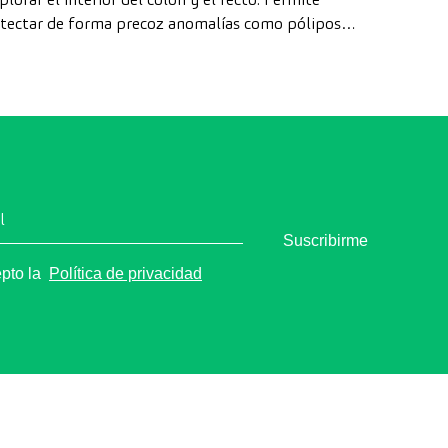
tectar de forma precoz anomalías como pólipos,
agnosticar enfermedades intestinales y prevenir el
ncer de colon.
l
Suscribirme
epto la
Política de privacidad