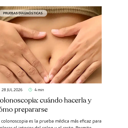
PRUEBAS DIAGNÓSTICAS
28 JUL 2026
4 min
olonoscopia: cuándo hacerla y
ómo prepararse
 colonoscopia es la prueba médica más eficaz para
plorar el interior del colon y el recto. Permite