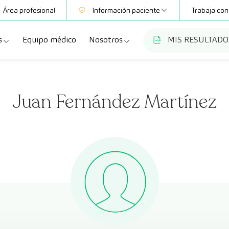
Área profesional
Información paciente
Trabaja con
s
Equipo médico
Nosotros
MIS RESULTADO
Mutuas
Información pruebas
a
ecialidades
Quiénes somos
Club CreuBlanca
Juan Fernández Martínez
dellas
ebas diagnósticas
Trabaja con nosotros
a
queos y revisiones médicas
Blog
anca Maresme
dades especializadas
CreuBlanca Empresas
Fundación Privada Imhotep
Preguntas frecuentes