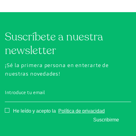
actualmente. A diferencia de las revisiones
como
convencionales, este chequeo utiliza la
intes
tecnología de diagnóstico por la imagen de
última generación para evaluar de forma
Suscríbete a nuestra
exhaustiva el estado de los órganos vitales, el
sistema vascular y el cerebro antes de que
newsletter
aparezcan los primeros síntomas.
¡Sé la primera persona en enterarte de
nuestras novedades!
Introduce tu email
Consentimiento
He leído y acepto la
Política de privacidad
Suscribirme