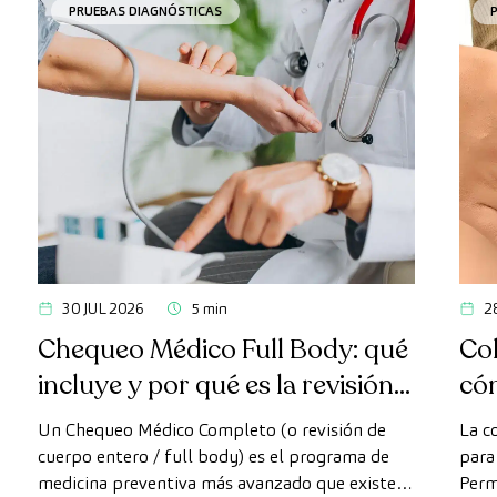
PRUEBAS DIAGNÓSTICAS
30 JUL 2026
5 min
2
Chequeo Médico Full Body: qué
Col
incluye y por qué es la revisión
có
más avanzada
Un Chequeo Médico Completo (o revisión de
La c
cuerpo entero / full body) es el programa de
para 
medicina preventiva más avanzado que existe
Perm