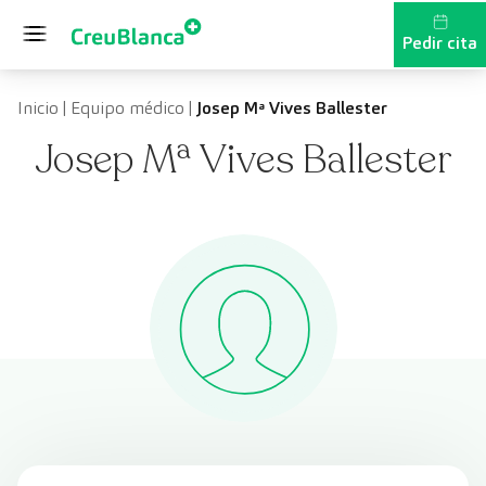
Saltar al contenido
Pedir cita
Inicio
|
Equipo médico
|
Josep Mª Vives Ballester
Josep Mª Vives Ballester