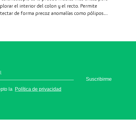
plorar el interior del colon y el recto. Permite
tectar de forma precoz anomalías como pólipos,
agnosticar enfermedades intestinales y prevenir el
ncer de colon.
l
Suscribirme
epto la
Política de privacidad