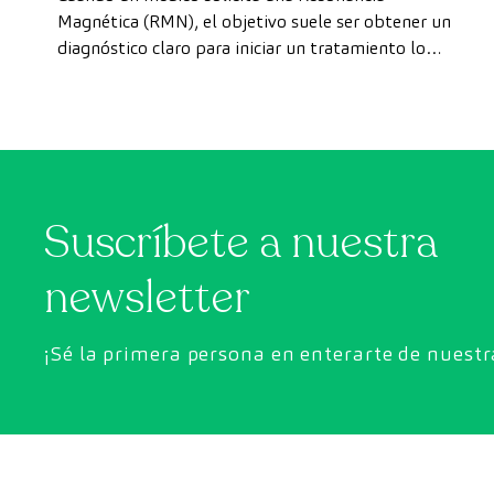
forma rápida como paciente
Magnética (RMN), el objetivo suele ser obtener un
diagnóstico claro para iniciar un tratamiento lo
privado
antes posible. Sin embargo, en ocasiones, los plazos
de espera para conseguir una cita pueden demorarse
más de lo deseado.
Suscríbete a nuestra
newsletter
¡Sé la primera persona en enterarte de nuest