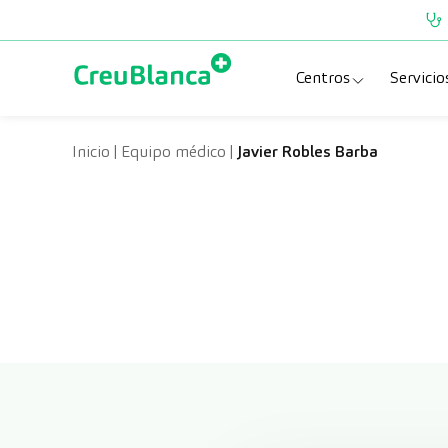
Saltar al contenido
Centros
Servicio
Clínica CreuBlanc
Esp
Inicio
|
Equipo médico
|
Javier Robles Barba
CreuBlanca Tarra
Pru
Diagnosis Médic
Che
Hospital CreuBl
Uni
Centros Aragón