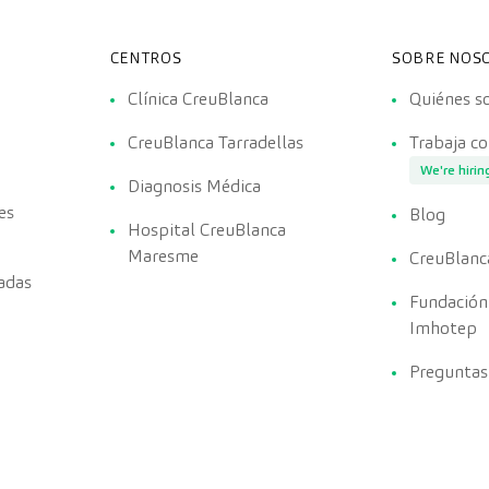
CENTROS
SOBRE NOS
Clínica CreuBlanca
Quiénes 
CreuBlanca Tarradellas
Trabaja c
We're hirin
Diagnosis Médica
es
Blog
Hospital CreuBlanca
Maresme
CreuBlanc
adas
Fundación
Imhotep
Preguntas