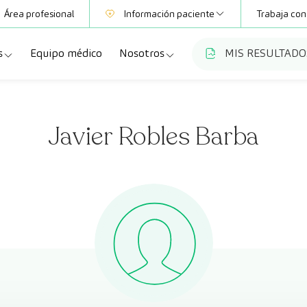
Área profesional
Información paciente
Trabaja con
s
Equipo médico
Nosotros
MIS RESULTADO
Mutuas
Información pruebas
a
ecialidades
Quiénes somos
Club CreuBlanca
Javier Robles Barba
dellas
ebas diagnósticas
Trabaja con nosotros
a
queos y revisiones médicas
Blog
anca Maresme
dades especializadas
CreuBlanca Empresas
Fundación Privada Imhotep
Preguntas frecuentes