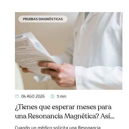
PRUEBAS DIAGNÓSTICAS
04 AGO 2026
5 min
¿Tienes que esperar meses para
una Resonancia Magnética? Así
puedes realizarte la prueba de
Cuando un médico solicita una Resonancia