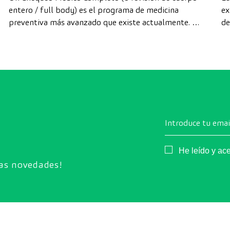
entero / full body) es el programa de medicina
ex
preventiva más avanzado que existe actualmente. A
de
diferencia de las revisiones convencionales, este
di
chequeo utiliza la tecnología de diagnóstico por la
cá
imagen de última generación para evaluar de forma
exhaustiva el estado de los órganos vitales, el
sistema vascular y el cerebro antes de que
aparezcan los primeros síntomas.
Introduce tu emai
Consentimiento
He leído y ac
ras novedades!