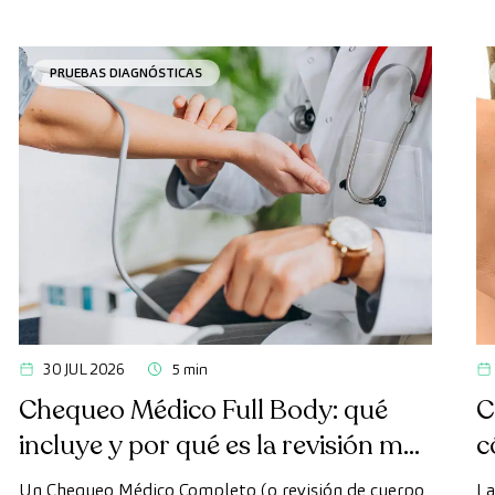
PRUEBAS DIAGNÓSTICAS
30 JUL 2026
5 min
Chequeo Médico Full Body: qué
C
incluye y por qué es la revisión más
c
avanzada
Un Chequeo Médico Completo (o revisión de cuerpo
La