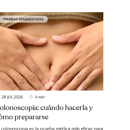
PRUEBAS DIAGNÓSTICAS
28 JUL 2026
4 min
olonoscopia: cuándo hacerla y
ómo prepararse
 colonoscopia es la prueba médica más eficaz para