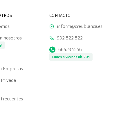
OTROS
CONTACTO
somos
inform@creublanca.es
on nosotros
932 522 522
g!
664234556
Lunes a viernes 8h-20h
a Empresas
 Privada
 frecuentes