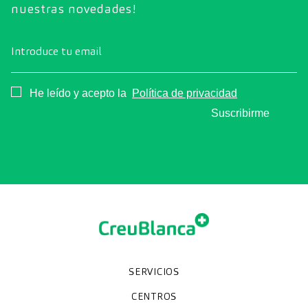
nuestras novedades!
Introduce tu email
Consentimiento
He leído y acepto la
Política de privacidad
Suscribirme
SERVICIOS
Chequeos y revisiones médicas
Diagnóstico por la imagen
Unidades especializadas
Especialidades
CENTROS