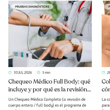
PRUEBAS DIAGNÓSTICAS
30 JUL 2026
5 min
2
Chequeo Médico Full Body: qué
Col
incluye y por qué es la revisión
có
más avanzada
Un Chequeo Médico Completo (o revisión de
La c
cuerpo entero / full body) es el programa de
para 