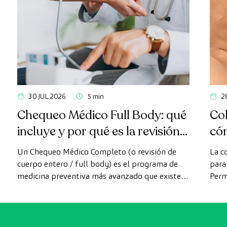
30 JUL 2026
5 min
2
Chequeo Médico Full Body: qué
Col
incluye y por qué es la revisión
có
más avanzada
Un Chequeo Médico Completo (o revisión de
La c
cuerpo entero / full body) es el programa de
para 
medicina preventiva más avanzado que existe
Perm
actualmente. A diferencia de las revisiones
como
convencionales, este chequeo utiliza la
intes
tecnología de diagnóstico por la imagen de
última generación para evaluar de forma