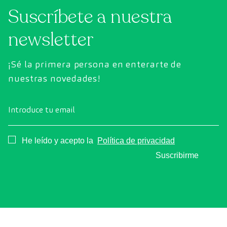
Suscríbete a nuestra
exhaustiva el estado de los órganos vitales, el
sistema vascular y el cerebro antes de que
newsletter
aparezcan los primeros síntomas.
¡Sé la primera persona en enterarte de
nuestras novedades!
Introduce tu email
Consentimiento
He leído y acepto la
Política de privacidad
Suscribirme