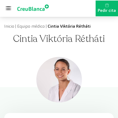
Saltar al contenido
Pedir cita
Inicio
|
Equipo médico
|
Cintia Viktória Rétháti
Cintia Viktória Rétháti