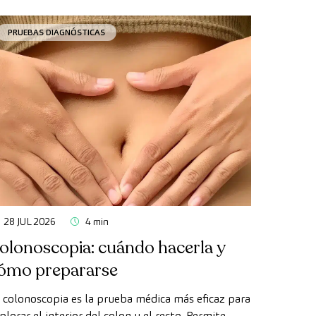
PRUEBAS DIAGNÓSTICAS
28 JUL 2026
4 min
olonoscopia: cuándo hacerla y
ómo prepararse
 colonoscopia es la prueba médica más eficaz para
plorar el interior del colon y el recto. Permite