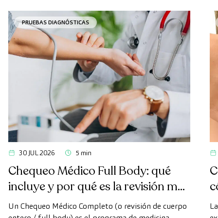
PRUEBAS DIAGNÓSTICAS
30 JUL 2026
5 min
Chequeo Médico Full Body: qué
C
incluye y por qué es la revisión más
c
avanzada
Un Chequeo Médico Completo (o revisión de cuerpo
La
entero / full body) es el programa de medicina
ex