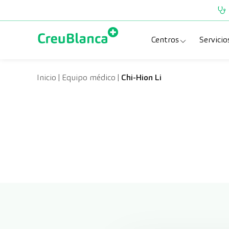
Saltar al contenido
Centros
Servicio
Clínica CreuBlanc
Esp
Inicio
|
Equipo médico
|
Chi-Hion Li
CreuBlanca Tarra
Pru
Diagnosis Médic
Che
Hospital CreuBl
Uni
Centros Aragón