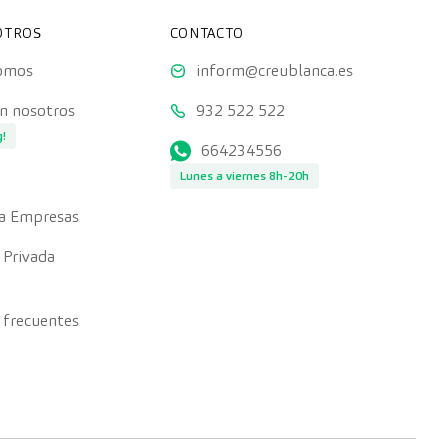
OTROS
CONTACTO
somos
inform@creublanca.es
on nosotros
932 522 522
g!
664234556
Lunes a viernes 8h-20h
a Empresas
 Privada
 frecuentes