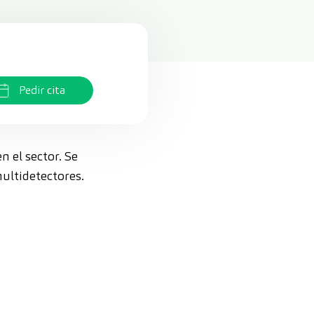
Pedir cita
 el sector. Se
ultidetectores.