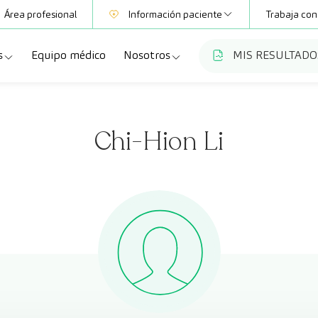
Área profesional
Información paciente
Trabaja con
s
Equipo médico
Nosotros
MIS RESULTADO
Mutuas
Información pruebas
a
ecialidades
Quiénes somos
Club CreuBlanca
Chi-Hion Li
dellas
ebas diagnósticas
Trabaja con nosotros
a
queos y revisiones médicas
Blog
anca Maresme
dades especializadas
CreuBlanca Empresas
Fundación Privada Imhotep
Preguntas frecuentes