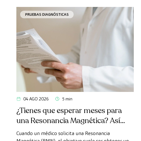
PRUEBAS DIAGNÓSTICAS
04 AGO 2026
5 min
¿Tienes que esperar meses para
una Resonancia Magnética? Así
puedes realizarte la prueba de
Cuando un médico solicita una Resonancia
forma rápida como paciente
Magnética (RMN), el objetivo suele ser obtener un