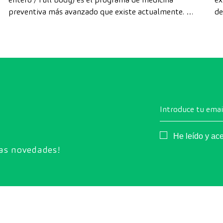
preventiva más avanzado que existe actualmente. A
de
diferencia de las revisiones convencionales, este
di
chequeo utiliza la tecnología de diagnóstico por la
cá
imagen de última generación para evaluar de forma
exhaustiva el estado de los órganos vitales, el
sistema vascular y el cerebro antes de que
aparezcan los primeros síntomas.
Introduce tu emai
Consentimiento
He leído y ac
ras novedades!