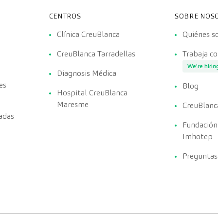
CENTROS
SOBRE NOS
Clínica CreuBlanca
Quiénes 
CreuBlanca Tarradellas
Trabaja c
We're hirin
Diagnosis Médica
es
Blog
Hospital CreuBlanca
Maresme
CreuBlanc
adas
Fundación
Imhotep
Preguntas