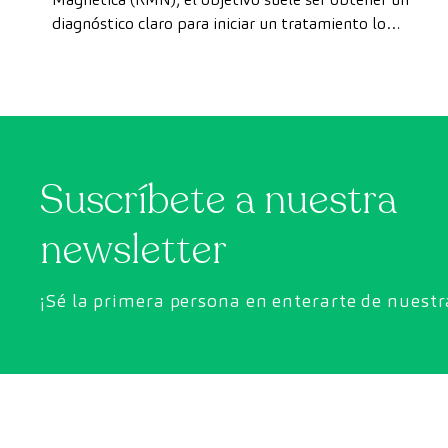
diagnóstico claro para iniciar un tratamiento lo
privado
antes posible. Sin embargo, en ocasiones, los plazos
de espera para conseguir una cita pueden demorarse
más de lo deseado.
Suscríbete a nuestra
newsletter
¡Sé la primera persona en enterarte de nuest