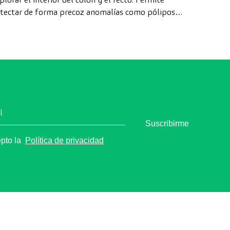
tectar de forma precoz anomalías como pólipos,
agnosticar enfermedades intestinales y prevenir el
ncer de colon.
l
Suscribirme
epto la
Política de privacidad