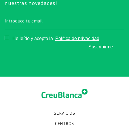
nuestras novedades!
Introduce tu email
Consentimiento
He leído y acepto la
Política de privacidad
Suscribirme
SERVICIOS
Chequeos y revisiones médicas
Diagnóstico por la imagen
Unidades especializadas
Especialidades
CENTROS