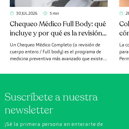
30 JUL 2026
5 min
2
Chequeo Médico Full Body: qué
Col
incluye y por qué es la revisión
có
más avanzada
Un Chequeo Médico Completo (o revisión de
La c
cuerpo entero / full body) es el programa de
para 
medicina preventiva más avanzado que existe
Perm
actualmente. A diferencia de las revisiones
como
convencionales, este chequeo utiliza la
intes
tecnología de diagnóstico por la imagen de
última generación para evaluar de forma
Suscríbete a nuestra
exhaustiva el estado de los órganos vitales, el
sistema vascular y el cerebro antes de que
newsletter
aparezcan los primeros síntomas.
¡Sé la primera persona en enterarte de