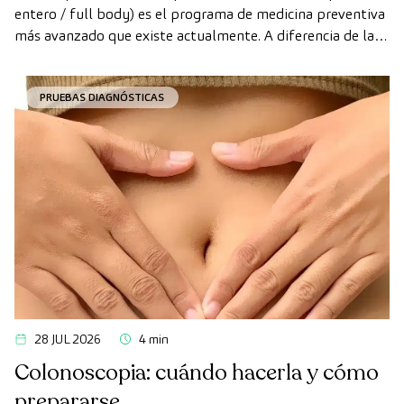
entero / full body) es el programa de medicina preventiva
más avanzado que existe actualmente. A diferencia de las
revisiones convencionales, este chequeo utiliza la
tecnología de diagnóstico por la imagen de última
PRUEBAS DIAGNÓSTICAS
generación para evaluar de forma exhaustiva el estado de
los órganos vitales, el sistema vascular y el cerebro antes
de que aparezcan los primeros síntomas.
28 JUL 2026
4 min
Colonoscopia: cuándo hacerla y cómo
prepararse