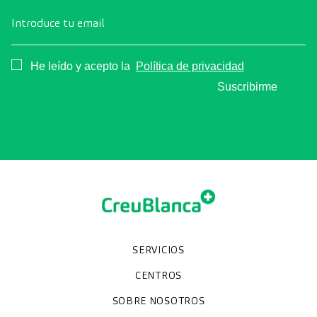
Introduce tu email
Consentimiento
He leído y acepto la
Política de privacidad
Suscribirme
SERVICIOS
Chequeos y revisiones médicas
Diagnóstico por la imagen
Unidades especializadas
Especialidades
CENTROS
Hospital CreuBlanca Maresme
CreuBlanca Tarradellas
SOBRE NOSOTROS
Clínica CreuBlanca
Diagnosis Médica