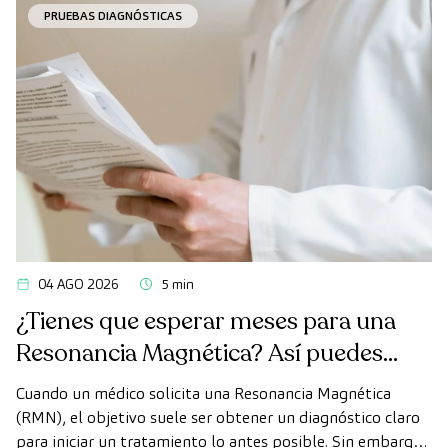
PRUEBAS DIAGNÓSTICAS
04 AGO 2026
5 min
¿Tienes que esperar meses para una
Resonancia Magnética? Así puedes
realizarte la prueba de forma rápida
Cuando un médico solicita una Resonancia Magnética
como paciente privado
(RMN), el objetivo suele ser obtener un diagnóstico claro
para iniciar un tratamiento lo antes posible. Sin embargo,