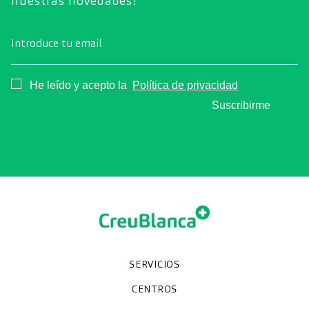
nuestras novedades!
Introduce tu email
Consentimiento
He leído y acepto la
Política de privacidad
Suscribirme
SERVICIOS
Chequeos y revisiones médicas
Diagnóstico por la imagen
Unidades especializadas
Especialidades
CENTROS