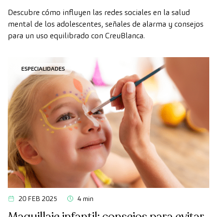
acompañar desde la familia
Descubre cómo influyen las redes sociales en la salud
mental de los adolescentes, señales de alarma y consejos
para un uso equilibrado con CreuBlanca.
ESPECIALIDADES
20 FEB 2025
4 min
Maquillaje infantil: consejos para evitar