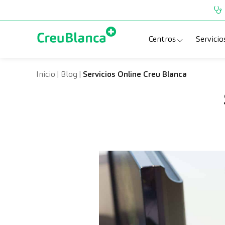
Saltar al contenido
Centros
Servicio
Clínica CreuBlanc
Esp
Inicio
|
Blog
|
Servicios Online Creu Blanca
CreuBlanca Tarra
Pru
Diagnosis Médic
Che
Hospital CreuBl
Uni
Centros Aragón