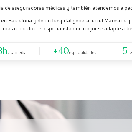
a de aseguradoras médicas y también atendemos a paci
en Barcelona y de un hospital general en el Maresme, pa
e más cómodo o el especialista que mejor se adapte a tu
8h
+40
5
cita media
especialidades
ce