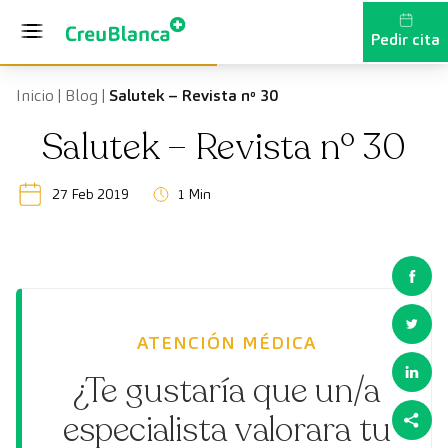
Saltar al contenido
Pedir cita
Inicio
|
Blog
|
Salutek – Revista nº 30
Salutek – Revista nº 30
27 Feb 2019
1 Min
ATENCIÓN MÉDICA
¿Te gustaría que un/a
especialista valorara tu