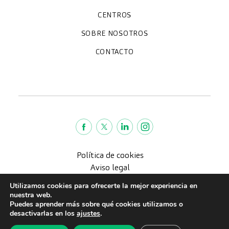
Chequeos y revisiones médicas
Diagnóstico por la imagen
Unidades especializadas
Especialidades
CENTROS
Hospital CreuBlanca Maresme
CreuBlanca Tarradellas
SOBRE NOSOTROS
Clínica CreuBlanca
Diagnosis Médica
Trabaja con nosotros
Fundación Privada Imhotep
CreuBlanca Empresas
Preguntas frecuentes
Quiénes somos
CONTACTO
Blog
We're hiring!
664234556
inform@creublanca.es
932 522 522
Lunes a viernes 8h-20h
Política de cookies
Aviso legal
Política de Privacidad
Utilizamos cookies para ofrecerte la mejor experiencia en
Política de calidad
nuestra web.
Puedes aprender más sobre qué cookies utilizamos o
CreuBlanca © 2022 |
desactivarlas en los
ajustes
.