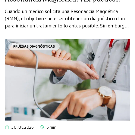
realizarte la prueba de forma rápida
Cuando un médico solicita una Resonancia Magnética
como paciente privado
(RMN), el objetivo suele ser obtener un diagnóstico claro
para iniciar un tratamiento lo antes posible. Sin embargo,
en ocasiones, los plazos de espera para conseguir una cita
pueden demorarse más de lo deseado.
PRUEBAS DIAGNÓSTICAS
30 JUL 2026
5 min