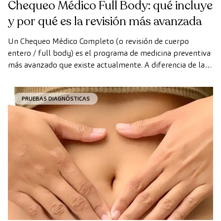
Chequeo Médico Full Body: qué incluye
y por qué es la revisión más avanzada
Un Chequeo Médico Completo (o revisión de cuerpo
entero / full body) es el programa de medicina preventiva
más avanzado que existe actualmente. A diferencia de las
revisiones convencionales, este chequeo utiliza la
tecnología de diagnóstico por la imagen de última
PRUEBAS DIAGNÓSTICAS
generación para evaluar de forma exhaustiva el estado de
los órganos vitales, el sistema vascular y el cerebro antes
de que aparezcan los primeros síntomas.