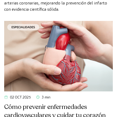
infarto
arterias coronarias, mejorando la prevención del infarto
con evidencia científica sólida.
ESPECIALIDADES
02 OCT 2025
3 min
Cómo prevenir enfermedades
cardiovasculares y cuidar tu corazón