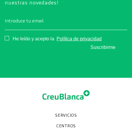
nuestras novedades!
Introduce tu email
Consentimiento
He leído y acepto la
Política de privacidad
Suscribirme
SERVICIOS
Chequeos y revisiones médicas
Diagnóstico por la imagen
Unidades especializadas
Especialidades
CENTROS