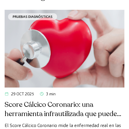
PRUEBAS DIAGNÓSTICAS
29 OCT 2025
3 min
Score Cálcico Coronario: una
herramienta infrautilizada que puede
cambiar nuestra forma de prevenir el
El Score Cálcico Coronario mide la enfermedad real en las