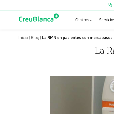
Saltar al contenido
Centros
Servicio
Clínica CreuBlanc
Esp
Inicio
|
Blog
|
La RMN en pacientes con marcapasos
La R
CreuBlanca Tarra
Pru
Diagnosis Médic
Che
Hospital CreuBl
Uni
Centros Aragón