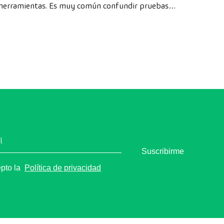
herramientas. Es muy común confundir pruebas
como la resonancia magnética, el TAC y el PET-TAC,
ya que todas ellas permiten ver el interior del cuerpo
humano. Sin embargo, utilizan tecnologías
totalmente distintas y se pautan para objetivos
diferentes.
l
Suscribirme
epto la
Política de privacidad