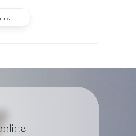
ntros
online