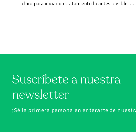
claro para iniciar un tratamiento lo antes posible. Si
privado
embargo, en ocasiones, los plazos de espera para
conseguir una cita pueden demorarse más de lo
deseado.
Suscríbete a nuestra
newsletter
¡Sé la primera persona en enterarte de nuest