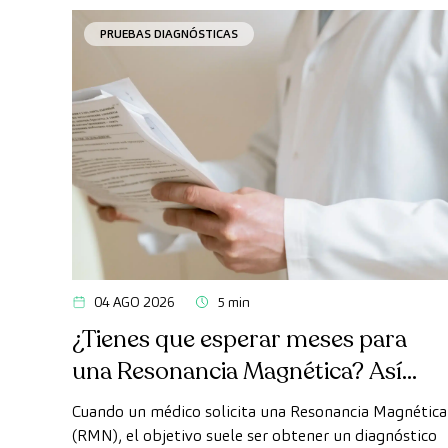
PRUEBAS DIAGNÓSTICAS
04 AGO 2026
5 min
¿Tienes que esperar meses para
una Resonancia Magnética? Así
puedes realizarte la prueba de
Cuando un médico solicita una Resonancia Magnética
forma rápida como paciente
(RMN), el objetivo suele ser obtener un diagnóstico