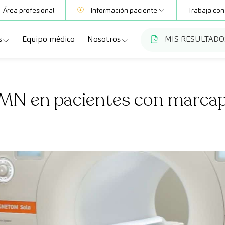
Área profesional
Información paciente
Trabaja con
s
Equipo médico
Nosotros
MIS RESULTADO
Mutuas
Información pruebas
a
ecialidades
Quiénes somos
Club CreuBlanca
MN en pacientes con marca
dellas
ebas diagnósticas
Trabaja con nosotros
a
queos y revisiones médicas
Blog
anca Maresme
dades especializadas
CreuBlanca Empresas
Fundación Privada Imhotep
Preguntas frecuentes