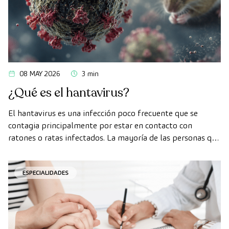
08 MAY 2026
3 min
¿Qué es el hantavirus?
El hantavirus es una infección poco frecuente que se
contagia principalmente por estar en contacto con
ratones o ratas infectados. La mayoría de las personas que
se exponen al virus nunca llegan a enfermar. Si detectas
los síntomas a tiempo y vas al médico, las posibilidades
ESPECIALIDADES
de recuperarse son mucho mayores.