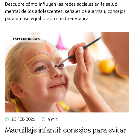
acompañar desde la familia
Descubre cómo influyen las redes sociales en la salud
mental de los adolescentes, señales de alarma y consejos
para un uso equilibrado con CreuBlanca.
ESPECIALIDADES
20 FEB 2025
4 min
Maquillaje infantil: consejos para evitar