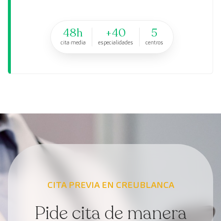
48h
+40
5
cita media
especialidades
centros
CITA PREVIA EN CREUBLANCA
Pide cita de manera