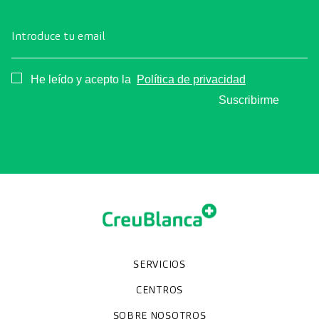
Introduce tu email
Consentimiento
He leído y acepto la
Política de privacidad
Suscribirme
SERVICIOS
Chequeos y revisiones médicas
Diagnóstico por la imagen
Unidades especializadas
Especialidades
CENTROS
Hospital CreuBlanca Maresme
CreuBlanca Tarradellas
SOBRE NOSOTROS
Clínica CreuBlanca
Diagnosis Médica