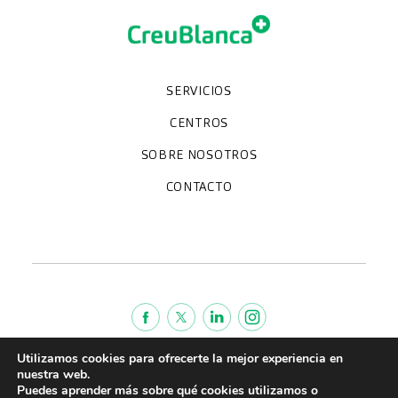
SERVICIOS
Chequeos y revisiones médicas
Diagnóstico por la imagen
Unidades especializadas
Especialidades
CENTROS
Hospital CreuBlanca Maresme
CreuBlanca Tarradellas
SOBRE NOSOTROS
Clínica CreuBlanca
Diagnosis Médica
Trabaja con nosotros
Fundación Privada Imhotep
CreuBlanca Empresas
Preguntas frecuentes
Quiénes somos
CONTACTO
Blog
We're hiring!
664234556
inform@creublanca.es
932 522 522
Lunes a viernes 8h-20h
Utilizamos cookies para ofrecerte la mejor experiencia en
Política de cookies
nuestra web.
Aviso legal
Puedes aprender más sobre qué cookies utilizamos o