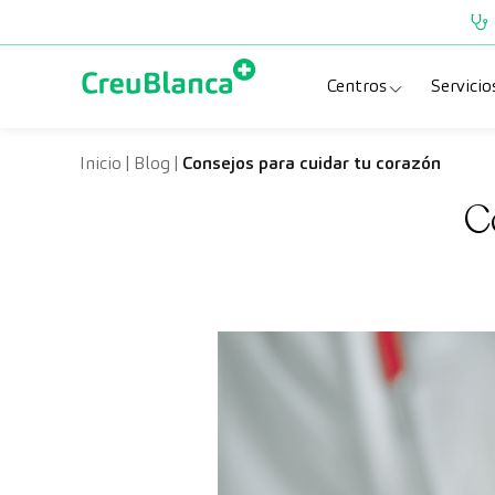
Saltar al contenido
Centros
Servicio
Clínica CreuBlanc
Esp
Inicio
|
Blog
|
Consejos para cuidar tu corazón
C
CreuBlanca Tarra
Pru
Diagnosis Médic
Che
Hospital CreuBl
Uni
Centros Aragón