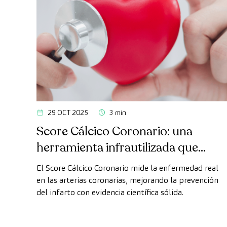
29 OCT 2025
3 min
Score Cálcico Coronario: una
herramienta infrautilizada que
puede cambiar nuestra forma de
El Score Cálcico Coronario mide la enfermedad real
prevenir el infarto
en las arterias coronarias, mejorando la prevención
del infarto con evidencia científica sólida.