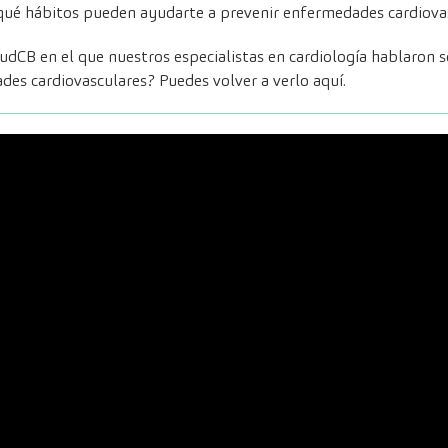
y qué hábitos pueden ayudarte a prevenir enfermedades cardiova
udCB en el que nuestros especialistas en cardiología hablaron 
ades cardiovasculares? Puedes volver a verlo
aquí
.