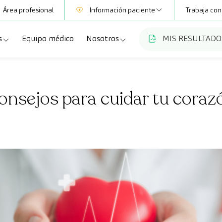
Área profesional
Información paciente
Trabaja con
s
Equipo médico
Nosotros
MIS RESULTADO
Mutuas
Información pruebas
a
ecialidades
Quiénes somos
Club CreuBlanca
onsejos para cuidar tu coraz
dellas
ebas diagnósticas
Trabaja con nosotros
a
queos y revisiones médicas
Blog
anca Maresme
dades especializadas
CreuBlanca Empresas
Fundación Privada Imhotep
Preguntas frecuentes