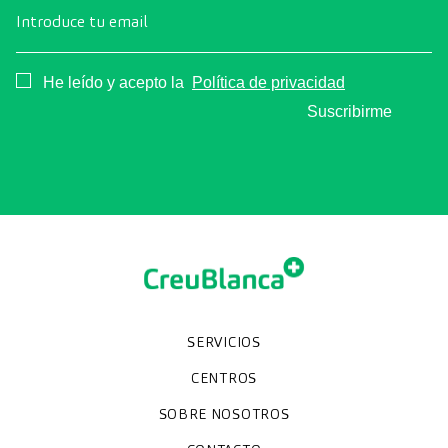
Introduce tu email
Consentimiento
He leído y acepto la
Política de privacidad
Suscribirme
SERVICIOS
Chequeos y revisiones médicas
Diagnóstico por la imagen
Unidades especializadas
Especialidades
CENTROS
Hospital CreuBlanca Maresme
CreuBlanca Tarradellas
SOBRE NOSOTROS
Clínica CreuBlanca
Diagnosis Médica