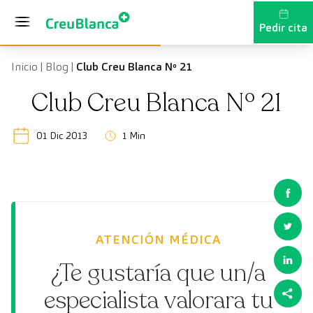
Saltar al contenido
Pedir cita
Inicio
|
Blog
|
Club Creu Blanca Nº 21
Club Creu Blanca Nº 21
01 Dic 2013
1 Min
ATENCIÓN MÉDICA
¿Te gustaría que un/a
especialista valorara tu