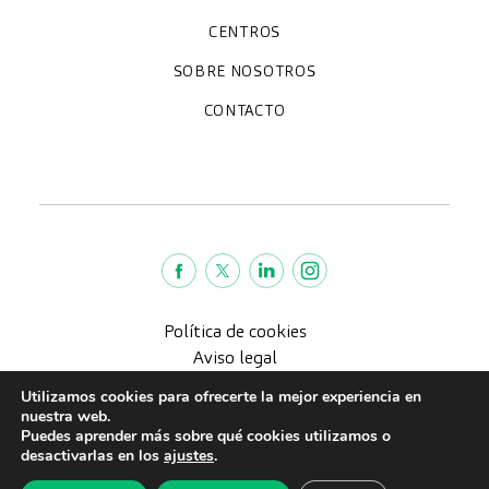
Chequeos y revisiones médicas
Diagnóstico por la imagen
Unidades especializadas
Especialidades
CENTROS
Hospital CreuBlanca Maresme
CreuBlanca Tarradellas
SOBRE NOSOTROS
Clínica CreuBlanca
Diagnosis Médica
Trabaja con nosotros
Fundación Privada Imhotep
CreuBlanca Empresas
Preguntas frecuentes
Quiénes somos
CONTACTO
Blog
We're hiring!
664234556
inform@creublanca.es
932 522 522
Lunes a viernes 8h-20h
Política de cookies
Aviso legal
Política de Privacidad
Utilizamos cookies para ofrecerte la mejor experiencia en
Política de calidad
nuestra web.
Puedes aprender más sobre qué cookies utilizamos o
CreuBlanca © 2022 |
desactivarlas en los
ajustes
.