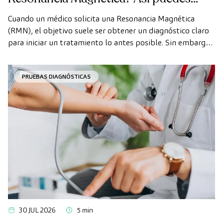
realizarte la prueba de forma rápida
Cuando un médico solicita una Resonancia Magnética
como paciente privado
(RMN), el objetivo suele ser obtener un diagnóstico claro
para iniciar un tratamiento lo antes posible. Sin embargo,
en ocasiones, los plazos de espera para conseguir una cita
pueden demorarse más de lo deseado.
PRUEBAS DIAGNÓSTICAS
30 JUL 2026
5 min