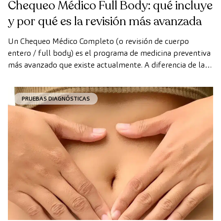
Chequeo Médico Full Body: qué incluye
y por qué es la revisión más avanzada
Un Chequeo Médico Completo (o revisión de cuerpo
entero / full body) es el programa de medicina preventiva
más avanzado que existe actualmente. A diferencia de las
revisiones convencionales, este chequeo utiliza la
tecnología de diagnóstico por la imagen de última
PRUEBAS DIAGNÓSTICAS
generación para evaluar de forma exhaustiva el estado de
los órganos vitales, el sistema vascular y el cerebro antes
de que aparezcan los primeros síntomas.