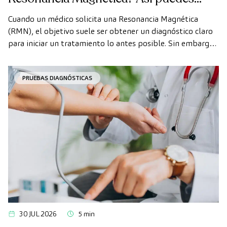
realizarte la prueba de forma rápida
Cuando un médico solicita una Resonancia Magnética
como paciente privado
(RMN), el objetivo suele ser obtener un diagnóstico claro
para iniciar un tratamiento lo antes posible. Sin embargo,
en ocasiones, los plazos de espera para conseguir una cita
pueden demorarse más de lo deseado.
PRUEBAS DIAGNÓSTICAS
30 JUL 2026
5 min