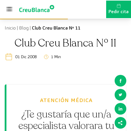
Saltar al contenido
Pedir cita
Inicio
|
Blog
|
Club Creu Blanca Nº 11
Club Creu Blanca Nº 11
01 Dic 2008
1 Min
ATENCIÓN MÉDICA
¿Te gustaría que un/a
especialista valorara tu