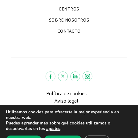
Chequeos y revisiones médicas
Diagnóstico por la imagen
Unidades especializadas
Especialidades
CENTROS
Hospital CreuBlanca Maresme
CreuBlanca Tarradellas
SOBRE NOSOTROS
Clínica CreuBlanca
Diagnosis Médica
Trabaja con nosotros
Fundación Privada Imhotep
CreuBlanca Empresas
Preguntas frecuentes
Quiénes somos
CONTACTO
Blog
We're hiring!
664234556
inform@creublanca.es
932 522 522
Lunes a viernes 8h-20h
Política de cookies
Aviso legal
Política de Privacidad
Utilizamos cookies para ofrecerte la mejor experiencia en
Política de calidad
nuestra web.
Puedes aprender más sobre qué cookies utilizamos o
CreuBlanca © 2022 |
desactivarlas en los
ajustes
.