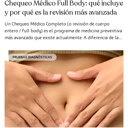
Chequeo Médico Full Body: qué incluye
y por qué es la revisión más avanzada
Un Chequeo Médico Completo (o revisión de cuerpo
entero / full body) es el programa de medicina preventiva
más avanzado que existe actualmente. A diferencia de las
revisiones convencionales, este chequeo utiliza la
tecnología de diagnóstico por la imagen de última
PRUEBAS DIAGNÓSTICAS
generación para evaluar de forma exhaustiva el estado de
los órganos vitales, el sistema vascular y el cerebro antes
de que aparezcan los primeros síntomas.