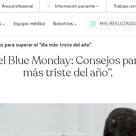
Área profesional
Información paciente
Trabaja con
s
Equipo médico
Nosotros
MIS RESULTADO
Mutuas
Información pruebas
a
ecialidades
Quiénes somos
 para superar el “día más triste del año”.
Club CreuBlanca
l Blue Monday: Consejos para
dellas
ebas diagnósticas
Trabaja con nosotros
más triste del año”.
a
queos y revisiones médicas
Blog
anca Maresme
dades especializadas
CreuBlanca Empresas
Fundación Privada Imhotep
Preguntas frecuentes