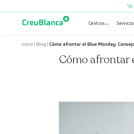
Saltar al contenido
Centros
Servicio
Clínica CreuBlanc
Esp
Inicio
|
Blog
|
Cómo afrontar el Blue Monday: Consejos
Cómo afrontar e
CreuBlanca Tarra
Pru
Diagnosis Médic
Che
Hospital CreuBl
Uni
Centros Aragón