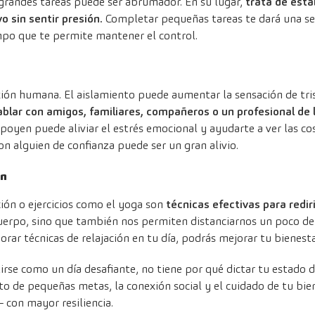
grandes tareas puede ser abrumador. En su lugar,
trata de esta
o sin sentir presión.
Completar pequeñas tareas te dará una se
mpo que te permite mantener el control.
ión humana. El aislamiento puede aumentar la sensación de tri
blar con amigos, familiares, compañeros o un profesional de 
poyen puede aliviar el estrés emocional y ayudarte a ver las co
n alguien de confianza puede ser un gran alivio.
ón
ión o ejercicios como el yoga son
técnicas efectivas para rediri
 cuerpo, sino que también nos permiten distanciarnos un poco d
porar técnicas de relajación en tu día, podrás mejorar tu bienest
se como un día desafiante, no tiene por qué dictar tu estado d
o de pequeñas metas, la conexión social y el cuidado de tu bie
 con mayor resiliencia.