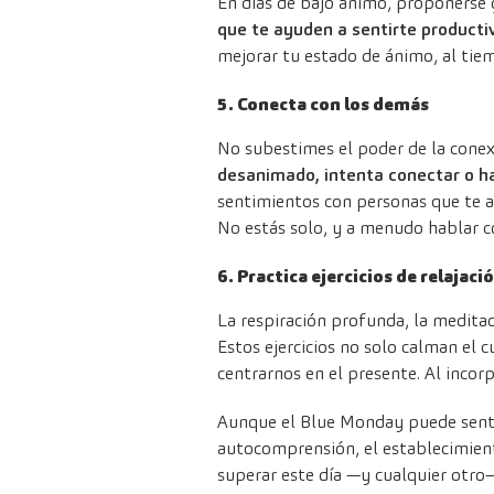
En días de bajo ánimo, proponerse 
que te ayuden a sentirte productiv
mejorar tu estado de ánimo, al tie
5. Conecta con los demás
No subestimes el poder de la conex
desanimado, intenta conectar o ha
sentimientos con personas que te a
No estás solo, y a menudo hablar co
6. Practica ejercicios de relajaci
La respiración profunda, la meditac
Estos ejercicios no solo calman el
centrarnos en el presente. Al incor
Aunque el Blue Monday puede sentir
autocomprensión, el establecimient
superar este día —y cualquier otro—